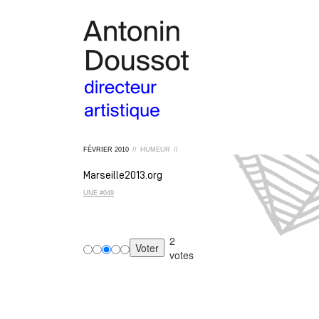
FÉVRIER
2010
//
HUMEUR
//
Marseille2013.org
UNE #049
2
votes