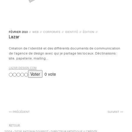
FÉVRIER
2010
//
WEB
//
CORPORATE
//
IDENTITÉ
//
ÉDITION
//
Lazar
Création de l’identité et des différents documents de communication
de l’agence de design avec qui je partage les locaux. Déclinaisons :
site, papeterie, mailing…
LAZAR-DESIGN.COM
0 vote
<< PRÉCÉDENT
SUIVANT >>
RETOUR