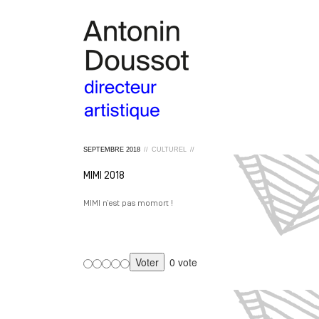
SEPTEMBRE
2018
//
CULTUREL
//
MIMI 2018
MIMI n’est pas momort !
0 vote