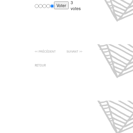
3
votes
<< PRÉCÉDENT
SUIVANT >>
RETOUR