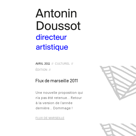
AVRIL
2011
//
CULTUREL
//
ÉDITION
//
Flux de marseille 2011
Une nouvelle proposition qui
n’a pas été retenue… Retour
à la version de l’année
dernière… Dommage !
FLUX DE MARSEILLE