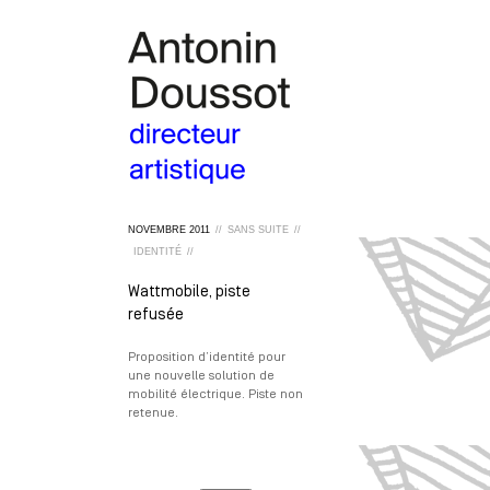
NOVEMBRE
2011
//
SANS SUITE
//
IDENTITÉ
//
Wattmobile, piste
refusée
Proposition d’identité pour
une nouvelle solution de
mobilité électrique. Piste non
retenue.