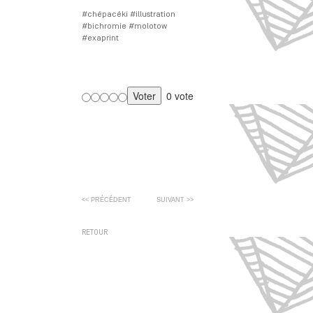
#chépacéki #illustration
#bichromie #molotow
#exaprint
0 vote
<< PRÉCÉDENT
SUIVANT >>
RETOUR