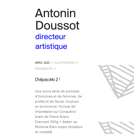
AVRIL
2022
//
ILLUSTRATION
//
DESSINETTE
//
Chépacéki 2 !
Une autre série de portraits
d’hommes et de femmes, de
profils et de faces, toujours
en bichromie. Format A4.
Impression sur Conquéror
Grain de Pierre Blanc
Diamant 300g + dessin au
Molotow Bleu tulipe (dripstick
et one4all)