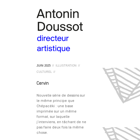
JUIN
2025
//
ILLUSTRATION
//
CULTUREL
//
Cervin
Nouvelle série de dessins sur
le même principe que
Chépacéki : une base
imprimée sur un même
format, sur laquelle
j’interviens, en tâchant de ne
pas faire deux fois la même
chose.